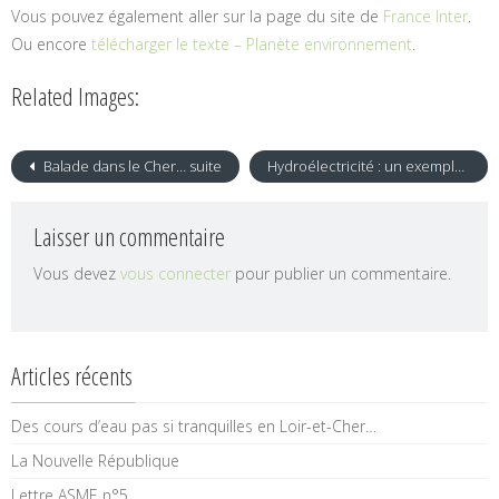
Vous pouvez également aller sur la page du site de
France Inter
.
Ou encore
télécharger le texte – Planète environnement
.
Related Images:
Balade dans le Cher… suite
Hydroélectricité : un exemple à méditer
Laisser un commentaire
Vous devez
vous connecter
pour publier un commentaire.
Articles récents
Des cours d’eau pas si tranquilles en Loir-et-Cher…
La Nouvelle République
Lettre ASME n°5